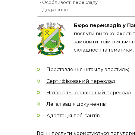
Особливості перекладу
Додатково
Бюро перекладів у Па
послуги високої якості
замовити крім
письмов
складності та тематики,
Проставлення штампу апостиль;
Сертифікований переклад
;
Нотаріально завірений переклад
;
Легалізація документів;
Адаптація веб-сайтів.
Всі ці послуги користуються популярні