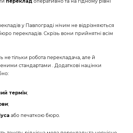
ати
переклад
оперативно та на гідному рівні
кладів у Павлограді нічим не відрізняються
і бюро перекладів. Скрізь вони прийнятні всім
ь не тільки робота перекладача, але й
еними стандартами . Додаткові націнки
бно:
ий термін
;
ови
;
іуса
або печаткою бюро.
ь тексту, рідкісна мова перекладу та неякісно