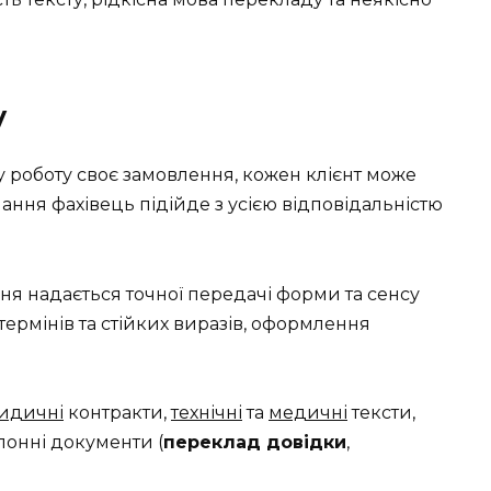
у
 роботу своє замовлення, кожен клієнт може
ання фахівець підійде з усією відповідальністю
ня надається точної передачі форми та сенсу
термінів та стійких виразів, оформлення
идичні
контракти,
технічні
та
медичні
тексти,
лонні документи (
переклад довідки
,