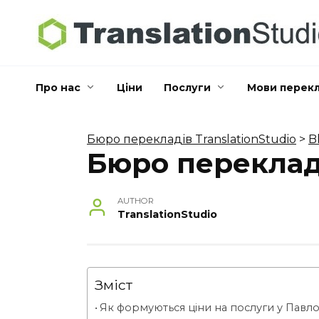
Skip
to
content
Про нас
Ціни
Послуги
Мови перек
Бюро перекладів TranslationStudio
>
B
Бюро переклад
AUTHOR
TranslationStudio
Зміст
Як формуються ціни на послуги у Павло