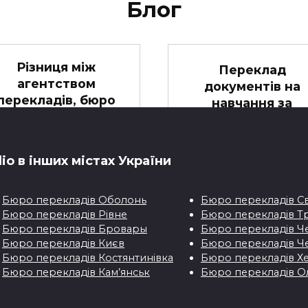
Блог
Різниця між
Переклад
агентством
документів на
перекладів, бюро
навчання за
перекладів та
кордоном
ентром перекладів
Які документи треба
Сьогодні все частіше
перекладати для
io в iнших мiстах України
людям, компаніям,
навчання за кордоно
підприємствам
Бюро перекладiв Оболонь
Бюро перекладiв С
0
Бюро перекладiв Рівне
Бюро перекладiв 
0
Бюро перекладiв Бровары
Бюро перекладiв Че
Бюро перекладiв Києв
Бюро перекладiв Че
Бюро перекладiв Костянтинівка
Бюро перекладiв Х
Бюро перекладів Кам’янськ
Бюро перекладiв О
Від чого залежить
Від чого залежит
вартість
вартість