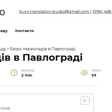
buro.translation.studio@gmail.com
|
(096) 468
ладу
Контакти
log
>
Бюро перекладів в Павлограді
ів в Павлограді
READING
VIEWS
2 min
59
граді