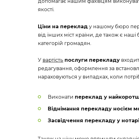
допомагає нашим фахівцям виконув
якості.
Ціни на переклад
у нашому бюро пере
від інших міст країни, де також є наш
категорій громадян.
У
вартість
послуги перекладу
входит
редагування, оформлення за встановл
нараховуються у випадках, коли потрі
Виконати
переклад у найкоротш
Віднімання перекладу носієм м
Засвідчення перекладу у нотар
Також на ціну може вплинути складніст