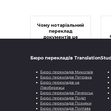
Чому нотаріальний
переклад
документів це
важливо?
ц
Особисті, офіційні
документи – це не просто
Бюро перекладiв TranslationStud
папірці
Бюро перекладiв Миколаїв
0
Бюро перекладiв Петрівка
Бюро перекладiв на
Лівобережці
Бюро перекладiв Печерськ
Бюро перекладiв Поділ
Бюро перекладiв Позняки
Переклад онлайн
Бюро перекладiв Полтава