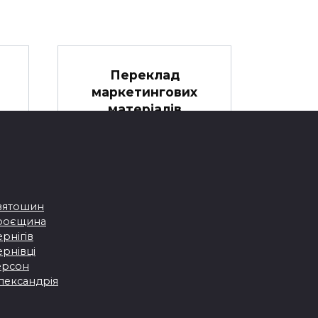
Переклад
маркетингових
матеріалів
Особливості перекладу
маркетингових матеріалів
Розширяючи
м?
вятошин
0
Троєщина
рнігів
рнівці
ерсон
лександрія
ь
Які складнощі
виникають під час