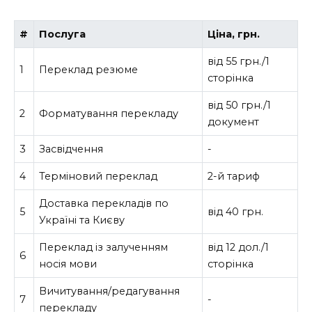
#
Послуга
Ціна, грн.
від 55 грн./1
1
Переклад резюме
сторінка
від 50 грн./1
2
Форматування перекладу
документ
3
Засвідчення
-
4
Терміновий переклад
2-й тариф
Доставка перекладів по
5
від 40 грн.
Україні та Києву
Переклад із залученням
від 12 дол./1
6
носія мови
сторінка
Вичитування/редагування
7
-
перекладу