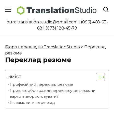
Skip
to
content
buro.translation.studio@gmail.com
|
(096) 468-63-
68
|
(073) 128-45-79
Бюро перекладів TranslationStudio
>
Переклад
резюме
Переклад резюме
Зміст
Професійний переклад резюме
Приклад або зразок перекладу резюме: чи
варто використовувати?
Як замовити переклад