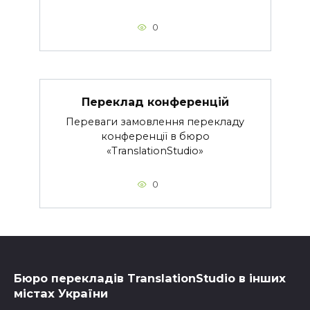
0
Переклад конференцій
Переваги замовлення перекладу
конференції в бюро
«TranslationStudio»
0
Бюро перекладiв TranslationStudio в iнших
мiстах України