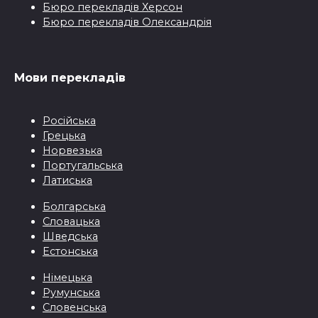
Бюро перекладiв Херсон
Бюро перекладiв Олександрія
Мови перекладiв
Pосійськa
Грецькa
Норвезька
Португальська
Латиська
Болгарська
Словацька
Шведська
Естонська
Німецька
Румунська
Словенська