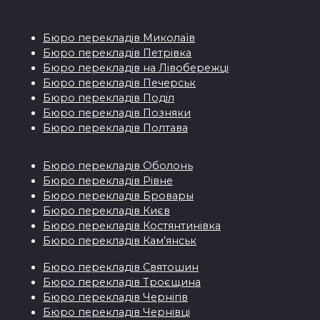
Бюро перекладiв Миколаїв
Бюро перекладiв Петрівка
Бюро перекладiв на Лівобережці
Бюро перекладiв Печерськ
Бюро перекладiв Поділ
Бюро перекладiв Позняки
Бюро перекладiв Полтава
Бюро перекладiв Оболонь
Бюро перекладiв Рівне
Бюро перекладiв Бровары
Бюро перекладiв Києв
Бюро перекладiв Костянтинівка
Бюро перекладів Кам’янськ
Бюро перекладiв Святошин
Бюро перекладiв Троєщина
Бюро перекладiв Чернігів
Бюро перекладiв Чернівці