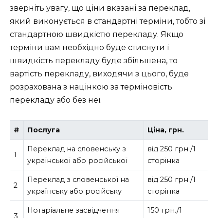
зверніть увагу, що ціни вказані за переклад,
який виконується в стандартні терміни, тобто зі
стандартною швидкістю перекладу. Якщо
терміни вам необхідно буде стиснути і
швидкість перекладу буде збільшена, то
вартість перекладу, виходячи з цього, буде
розрахована з націнкою за терміновість
перекладу або без неї.
#
Послуга
Ціна, грн.
Переклад на словенську з
від 250 грн./1
1
української або російської
сторінка
Переклад з словенської на
від 250 грн./1
2
українську або російську
сторінка
Нотаріальне засвідчення
150 грн./1
3