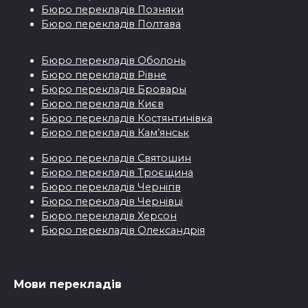
Бюро перекладiв Позняки
Бюро перекладiв Полтава
Бюро перекладiв Оболонь
Бюро перекладiв Рівне
Бюро перекладiв Бровары
Бюро перекладiв Києв
Бюро перекладiв Костянтинівка
Бюро перекладів Кам’янськ
Бюро перекладiв Святошин
Бюро перекладiв Троєщина
Бюро перекладiв Чернігів
Бюро перекладiв Чернівці
Бюро перекладiв Херсон
Бюро перекладiв Олександрія
Мови перекладiв