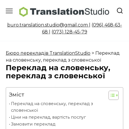
Skip
to
content
buro.translation.studio@gmail.com
|
(096) 468-63-
68
|
(073) 128-45-79
Бюро перекладів TranslationStudio
>
Переклад
на словенську, переклад з словенської
Переклад на словенську,
переклад з словенської
Зміст
Переклад на словенську, переклад з
словенської
Ціни на переклад, вартість послуг
Замовити переклад