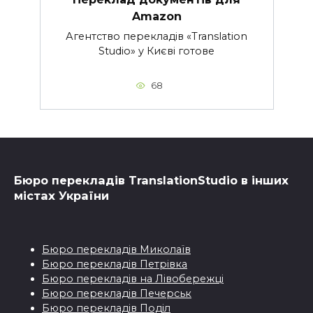
Amazon
Агентство перекладів «Translation
Studio» у Києві готове
68
Бюро перекладiв TranslationStudio в iнших
мiстах України
Бюро перекладiв Миколаїв
Бюро перекладiв Петрівка
Бюро перекладiв на Лівобережці
Бюро перекладiв Печерськ
Бюро перекладiв Поділ