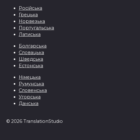
Pосійськa
Грецькa
Норвезька
Португальська
Латиська
Болгарська
Словацька
Шведська
Естонська
Німецька
Румунська
Словенська
Угорська
Данська
© 2026 TranslationStudio