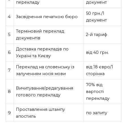
перекладу
документ
50 грн./1
4
Засвідчення печаткою бюро
документ
Терміновий переклад
5
2-й тариф
документів
Доставка перекладів по
6
від 40 грн.
Україні та Києву
Переклад на словенську із
від 18 євро/1
7
залученням носія мови
сторінка
70% від
Вичитування/редагування
8
вартості
готового перекладу
перекладу
Проставлення штампу
9
по запиту
апостиль