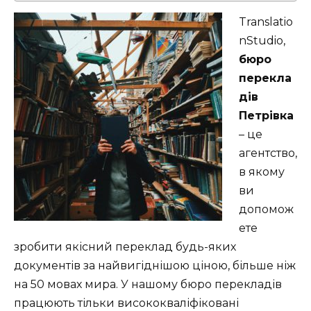
Translatio
nStudio,
бюро
перекла
дів
Петрівка
– це
агентство,
в якому
ви
допомож
ете
зробити якісний переклад будь-яких
документів за найвигіднішою ціною, більше ніж
на 50 мовах мира. У нашому бюро перекладів
працюють тільки висококваліфіковані