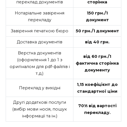
переклад документів
сторінка
Нотаріальне завірення
150 грн./1
перекладу
документ
Завірення печаткою бюро
50 грн./1 документ
Доставка документів
від 40 грн.
Верстка документів
від 60 грн./1
(оформлення 1 до 1 з
фактична сторінка
оригіналом для pdf-файлів і
документу
т.д.)
1,15 коефіцієнт до
Переклад у вихідні
стандартної ціни
Другі додаткові послуги
70% від вартості
(вибір мови носія, пошук
перекладу.
інформації та ін.)