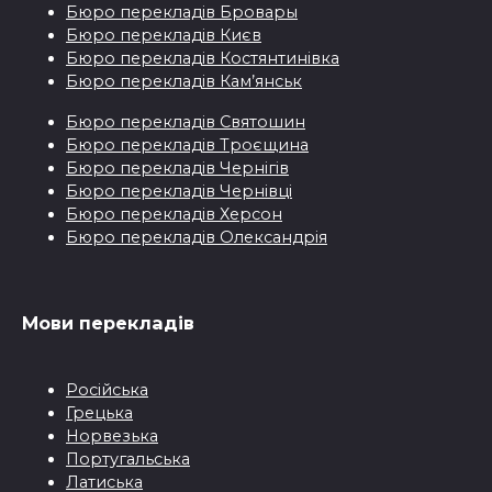
Бюро перекладiв Бровары
Бюро перекладiв Києв
Бюро перекладiв Костянтинівка
Бюро перекладів Кам’янськ
Бюро перекладiв Святошин
Бюро перекладiв Троєщина
Бюро перекладiв Чернігів
Бюро перекладiв Чернівці
Бюро перекладiв Херсон
Бюро перекладiв Олександрія
Мови перекладiв
Pосійськa
Грецькa
Норвезька
Португальська
Латиська