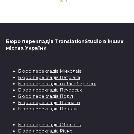
0
Бюро перекладiв TranslationStudio в iнших
мiстах України
Бюро перекладiв Миколаїв
Бюро перекладiв Петрівка
Бюро перекладiв на Лівобережці
Бюро перекладiв Печерськ
Бюро перекладiв Поділ
Бюро перекладiв Позняки
Бюро перекладiв Полтава
Бюро перекладiв Оболонь
Бюро перекладiв Рівне