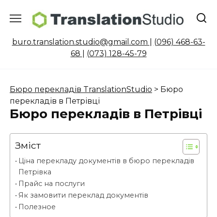
Skip
to
content
buro.translation.studio@gmail.com
|
(096) 468-63-
68
|
(073) 128-45-79
Бюро перекладів TranslationStudio
>
Бюро
перекладів в Петрівці
Бюро перекладів в Петрівці
Зміст
Ціна перекладу документів в бюро перекладів
Петрівка
Прайс на послуги
Як замовити переклад документів
Полезное