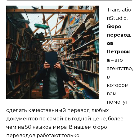
Translatio
nStudio,
бюро
перевод
ов
Петровк
а
– это
агентство,
в
котором
вам
помогут
сделать качественный перевод любых
документов по самой выгодной цене, более
чем на 50 языков мира. В нашем бюро
переводов работают только