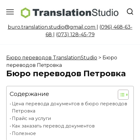
Перейти
к
содержанию
buro.translation.studio@gmail.com
|
(096) 468-63-
68
|
(073) 128-45-79
Бюро переводов TranslationStudio
>
Бюро
переводов Петровка
Бюро переводов Петровка
Содержание
Цена перевода документов в бюро переводов
Петровка
Прайс на услуги
Как заказать перевод документов
Полезное