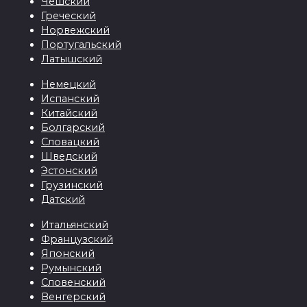
Чешский
Греческий
Норвежский
Португальский
Латышский
Немецкий
Испанский
Китайский
Болгарский
Словацкий
Шведский
Эстонский
Грузинский
Датский
Итальянский
Французский
Японский
Румынский
Словенский
Венгерский