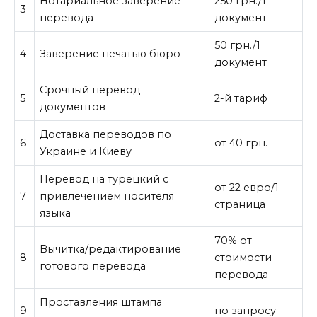
Нотариальное заверение
250 грн./1
3
перевода
документ
50 грн./1
4
Заверение печатью бюро
документ
Срочный перевод
5
2-й тариф
документов
Доставка переводов по
6
от 40 грн.
Украине и Киеву
Перевод на турецкий с
от 22 евро/1
7
привлечением носителя
страница
языка
70% от
Вычитка/редактирование
8
стоимости
готового перевода
перевода
Проставления штампа
9
по запросу