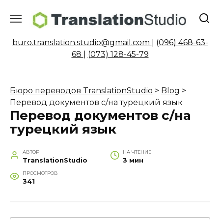
Перейти
к
содержанию
buro.translation.studio@gmail.com
|
(096) 468-63-
68
|
(073) 128-45-79
Бюро переводов TranslationStudio
>
Blog
>
Перевод документов с/на турецкий язык
Перевод документов с/на
турецкий язык
АВТОР
НА ЧТЕНИЕ
TranslationStudio
3 мин
ПРОСМОТРОВ
341