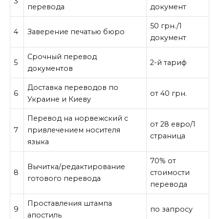
3
перевода
документ
50 грн./1
4
Заверение печатью бюро
документ
Срочный перевод
5
2-й тариф
документов
Доставка переводов по
6
от 40 грн.
Украине и Киеву
Перевод на норвежский с
от 28 евро/1
7
привлечением носителя
страница
языка
70% от
Вычитка/редактирование
8
стоимости
готового перевода
перевода
Проставления штампа
9
по запросу
апостиль