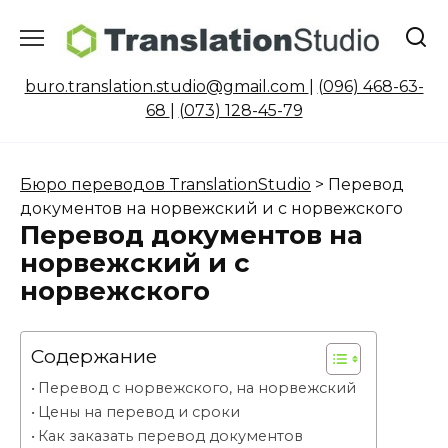
Перейти
к
содержанию
buro.translation.studio@gmail.com
|
(096) 468-63-
68
|
(073) 128-45-79
Бюро переводов TranslationStudio
>
Перевод
документов на норвежский и с норвежского
Перевод документов на
норвежский и с
норвежского
Содержание
Перевод с норвежского, на норвежский
Цены на перевод и сроки
Как заказать перевод документов