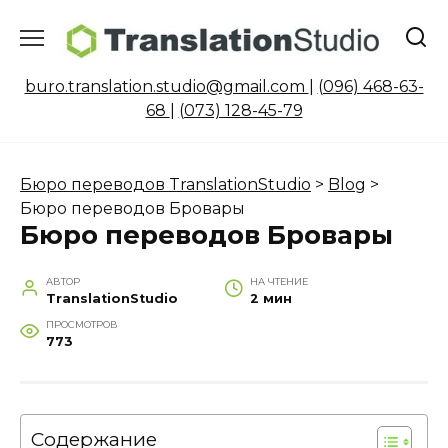
Перейти
к
содержанию
buro.translation.studio@gmail.com
|
(096) 468-63-
68
|
(073) 128-45-79
Бюро переводов TranslationStudio
>
Blog
>
Бюро переводов Бровары
Бюро переводов Бровары
АВТОР
НА ЧТЕНИЕ
TranslationStudio
2 мин
ПРОСМОТРОВ
773
Содержание