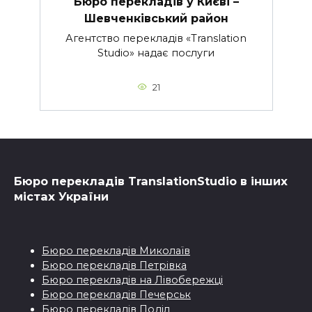
Бюро перекладів у Києві –
Шевченківський район
Агентство перекладів «Translation
Studio» надає послуги
21
Бюро перекладiв TranslationStudio в iнших
мiстах України
Бюро перекладiв Миколаїв
Бюро перекладiв Петрівка
Бюро перекладiв на Лівобережці
Бюро перекладiв Печерськ
Бюро перекладiв Поділ