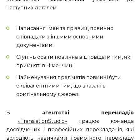
наступних деталей:
Написання імен та прізвищ повинно
співпадати з іншими основними
документами;
Ступінь освіти повинна відповідати тим, які
прийняті в Німеччині;
Найменування предметів повинні бути
еквівалентними тим, що вказані в
оригінальному джерелі.
В
агентстві перекладів
«TranslationStudio»
працює команда
досвідчених і професійних перекладачів, які
володіють навичками грамотного перекладу