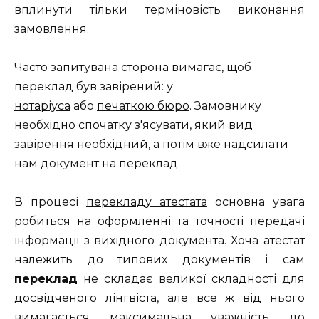
вплинути тільки терміновість виконання
замовлення.
Часто запитувана сторона вимагає, щоб
переклад був завірений: у
нотаріуса
або
печаткою бюро
. Замовнику
необхідно спочатку з'ясувати, який вид
завірення необхідний, а потім вже надсилати
нам документ на переклад.
В процесі
перекладу атестата
основна увага
робиться на оформленні та точності передачі
інформації з вихідного документа. Хоча атестат
належить до типових документів і сам
переклад
не складає великої складності для
досвідченого лінгвіста, але все ж від нього
вимагається максимальна уважність до