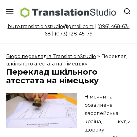
Skip
to
content
buro.translation.studio@gmail.com
|
(096) 468-63-
68
|
(073) 128-45-79
Бюро перекладів TranslationStudio
>
Переклад
шкільного атестата на німецьку
Переклад шкільного
атестата на німецьку
Німеччина -
розвинена
європейська
країна, куди
щороку