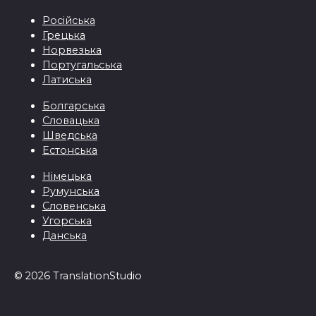
Pосійськa
Грецькa
Норвезька
Португальська
Латиська
Болгарська
Словацька
Шведська
Естонська
Німецька
Румунська
Словенська
Угорська
Данська
© 2026 TranslationStudio