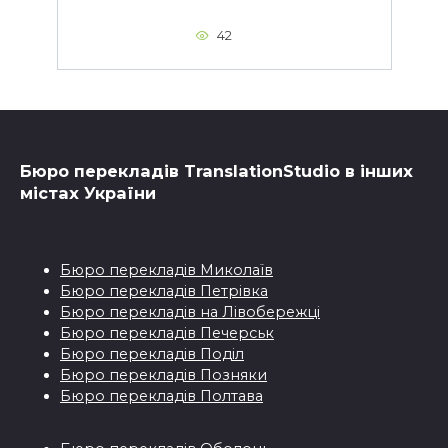
42
Бюро перекладiв TranslationStudio в iнших
мiстах України
Бюро перекладiв Миколаїв
Бюро перекладiв Петрівка
Бюро перекладiв на Лівобережці
Бюро перекладiв Печерськ
Бюро перекладiв Поділ
Бюро перекладiв Позняки
Бюро перекладiв Полтава