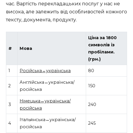
час. Вартість перекладацьких послуг у нас не
висока, але залежить від особливостей кожного
тексту, документа, продукту.
Ціна за 1800
символів із
#
Мова
пробілами.
(грн.)
1
Російська↔українська
80
Англійська↔українська/
2
150
російська
Німецька↔українська/
3
240
російська
Італьянська↔українська/
4
245
російська