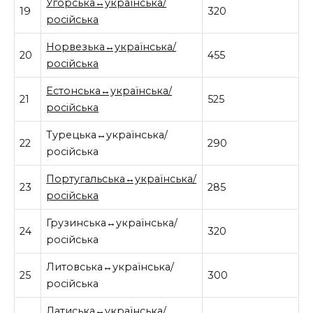
Угорська↔українська/
19
320
російська
Норвезька↔українська/
20
455
російська
Естонська↔українська/
21
525
російська
Турецька↔українська/
22
290
російська
Португальська↔українська/
23
285
російська
Грузинська↔українська/
24
320
російська
Литовська↔українська/
25
300
російська
Латиська↔українська/