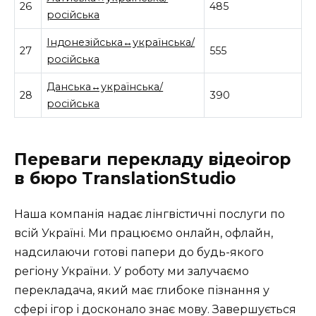
26
485
російська
Індонезійська↔українська/
27
555
російська
Данська↔українська/
28
390
російська
Переваги перекладу відеоігор
в бюро TranslationStudio
Наша компанія надає лінгвістичні послуги по
всій Україні. Ми працюємо онлайн, офлайн,
надсилаючи готові папери до будь-якого
регіону України. У роботу ми залучаємо
перекладача, який має глибоке пізнання у
сфері ігор і досконало знає мову. Завершується