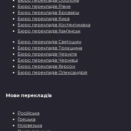
Бюро перекладiв Оболонь
Бюро перекладiв Рівне
Бюро перекладiв Бровары
Бюро перекладiв Києв
Бюро перекладiв Костянтинівка
Бюро перекладів Кам’янськ
Бюро перекладiв Святошин
Бюро перекладiв Троєщина
Бюро перекладiв Чернігів
Бюро перекладiв Чернівці
Бюро перекладiв Херсон
Бюро перекладiв Олександрія
Мови перекладiв
Pосійськa
Грецькa
Норвезька