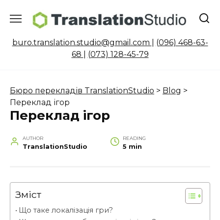
Skip
to
content
buro.translation.studio@gmail.com
|
(096) 468-63-
68
|
(073) 128-45-79
Бюро перекладів TranslationStudio
>
Blog
>
Переклад ігор
Переклад ігор
AUTHOR
READING
TranslationStudio
5 min
Зміст
Що таке локалізація гри?