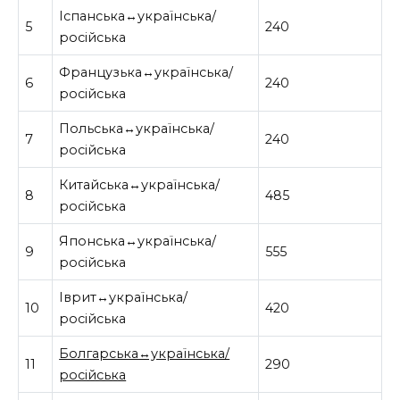
Іспанська↔українська/
5
240
російська
Французька↔українська/
6
240
російська
Польська↔українська/
7
240
російська
Китайська↔українська/
8
485
російська
Японська↔українська/
9
555
російська
Іврит↔українська/
10
420
російська
Болгарська↔українська/
11
290
російська