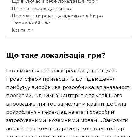
Що включає в себе локалізація ігор?
Ціни на переведення ігор
Переваги перекладу відеоігор в бюро
TranslationStudio
Контакти
Що таке локалізація гри?
Розширення географії реалізації продуктів
ігрової сфери призводить до підвищення
прибутку виробника, розробника, впізнаваності
програми. Одним із критеріїв для успішного
впровадження ігор за межами країни, де була
розроблена – переклад на етапі розробки
затребуваними іноземними мовами. Замовити
локалізацію комп'ютерних та консольних ігор
можна у різних організаціях, але надати справді