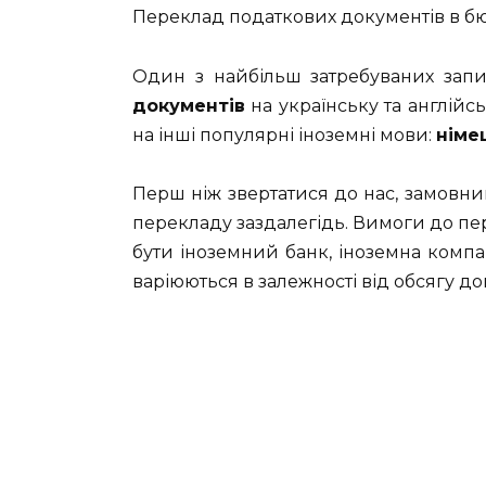
Переклад податкових документів в б
Один з найбільш затребуваних запит
документів
на українську та англійс
на інші популярні іноземні мови:
німец
Перш ніж звертатися до нас, замовник
перекладу заздалегідь. Вимоги до пе
бути іноземний банк, іноземна комп
варіюються в залежності від обсягу до