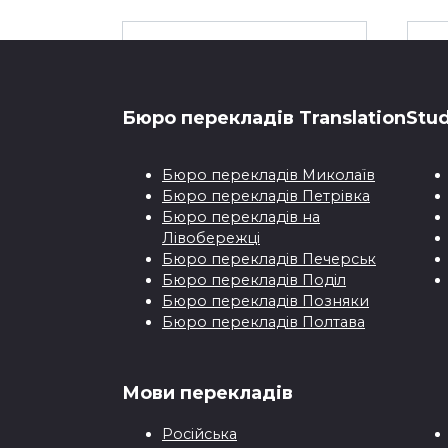
Переклад
документів з/на
х
іврит
Бюро перекладiв TranslationStud
Переклад документів на
іврит, з івриту Якщо у вас
Бюро перекладiв Миколаїв
с
виникла
Бюро перекладiв Петрівка
Бюро перекладiв на
Лівобережці
398
Бюро перекладiв Печерськ
Бюро перекладiв Поділ
Бюро перекладiв Позняки
Бюро перекладiв Полтава
Переклад ліцензії
Мови перекладiв
Етапи перекладу ліцензій
Я
Pосійськa
Більшість юридичних осіб