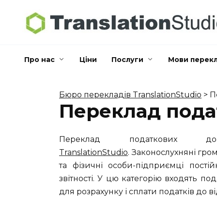
Skip
to
content
Про нас
Ціни
Послуги
Мови перек
Бюро перекладів TranslationStudio
>
П
Переклад пода
Переклад податкових
TranslationStudio
. Законослухняні гро
та фізичні особи-підприємці пості
звітності. У цю категорію входять под
для розрахунку і сплати податків до в