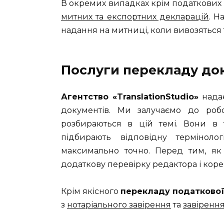
В окремих випадках крім податкових
митних та експортних декларацій
. Н
надання на митниці, коли вивозяться 
Послуги перекладу док
Агентство «TranslationStudio»
надає
документів. Ми залучаємо до робот
розбираються в цій темі. Вони в т
підбирають відповідну термінол
максимально точно. Перед тим, як 
додаткову перевірку редактора і коре
Крім якісного
перекладу податкової
з
нотаріального завірення
та
завіренн