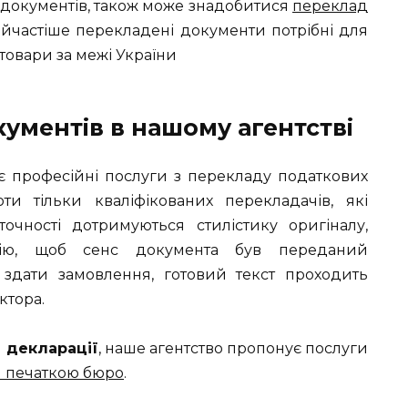
 документів, також може знадобитися
переклад
айчастіше перекладені документи потрібні для
товари за межі України
ументів в нашому агентстві
 професійні послуги з перекладу податкових
и тільки кваліфікованих перекладачів, які
очності дотримуються стилістику оригіналу,
огію, щоб сенс документа був переданий
здати замовлення, готовий текст проходить
ктора.
 декларації
, наше агентство пропонує послуги
я печаткою бюро
.