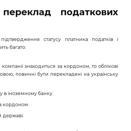
 переклад податкових
підтвердження статусу платника податків і
ть багато:
 компанії знаходиться за кордоном, то облікові
овою, повинні бути перекладені на українську
у в іноземному банку.
а кордоном.
 державі.