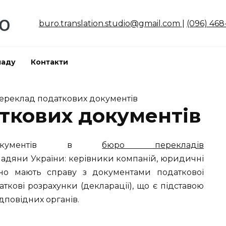
buro.translation.studio@gmail.com
|
(096) 468
ладу
Контакти
ереклад податкових документів
ткових документів
 документів в
бюро перекладів
мадяни України: керівники компаній, юридичні
йно мають справу з документами податкової
аткові розрахунки (декларації), що є підставою
ідповідних органів.