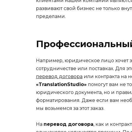
клиентами нашей компании являютс
развивают свой бизнес не только внут
пределами.
Профессиональный
Например, юридическое лицо хочет 
сотрудничестве или поставках. Для э
перевод договора
или контракта на 
«TranslationStudio»
помогут вам не т
юридического документа, но и прави
форматирования. Даже если вам нео
мы возьмемся за этот заказ.
На
перевод договора
, как и контра