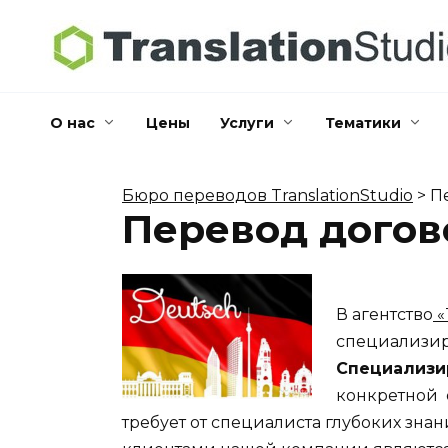
Перейти
к
содержанию
О нас
Цены
Услуги
Тематики
Бюро переводов TranslationStudio
>
П
Перевод догов
В агентство
«
специализир
Специализи
конкретной 
требует от специалиста глубоких зн