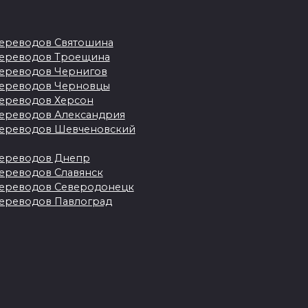
ереводов Святошина
ереводов Троещина
ереводов Чернигов
ереводов Черновцы
ереводов Херсон
ереводов Александрия
ереводов Шевченовский
Бюро переводов
Северодонецк
ереводов Днепр
ереводов Славянск
Сегодня найти
ереводов Северодонецк
ы
исполнителя или
ереводов Павлоград
од
агентство чтобы
осуществить
31