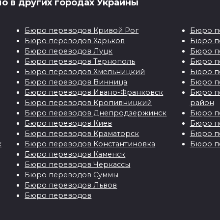
io в других городах Украины
Бюро переводов Кривой Рог
Бюро п
Бюро переводов Харьков
Бюро п
Бюро переводов Луцк
Бюро п
Блог
Бюро переводов Тернополь
Бюро п
Бюро переводов Хмельницкий
Бюро п
Бюро переводов Винница
Бюро п
Бюро переводов Ивано-Франковск
Бюро п
Перевод
Технические
Бюро переводов Кропивницкий
район
документов для
Бюро переводов Днепродзержинск
Бюро п
переводы
осольства Австрии
Бюро переводов Киев
Бюро п
Бюро переводов Краматорск
Бюро п
Технические перевод
еревод документов для
к
Бюро переводов Константиновка
Бюро п
и Технический перев
визы в посольство
Бюро переводов Каменск
инструкций
Австрии необходимо
Бюро переводов Черкассы
Бюро переводов Суммы
Бюро переводов Львов
8
18
Бюро переводов