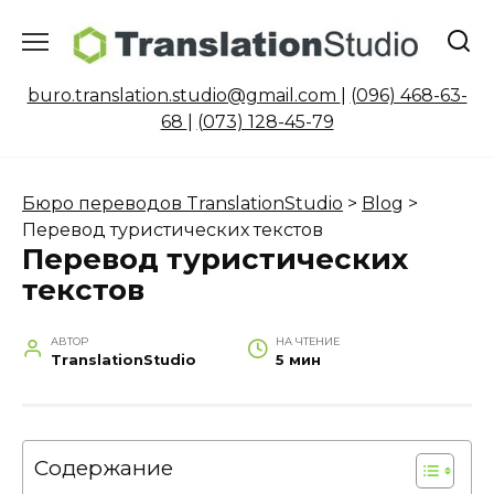
Перейти
к
содержанию
buro.translation.studio@gmail.com
|
(096) 468-63-
68
|
(073) 128-45-79
Бюро переводов TranslationStudio
>
Blog
>
Перевод туристических текстов
Перевод туристических
текстов
АВТОР
НА ЧТЕНИЕ
TranslationStudio
5 мин
Содержание