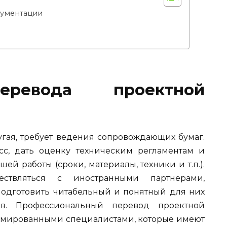
кументации
еревода проектной
угая, требует ведения сопровождающих бумаг.
с, дать оценку техническим регламентам и
ей работы (сроки, материалы, техники и т.п.).
ествляться с иностранными партнерами,
подготовить читабельный и понятный для них
ов. Профессиональный перевод проектной
омированными специалистами, которые имеют