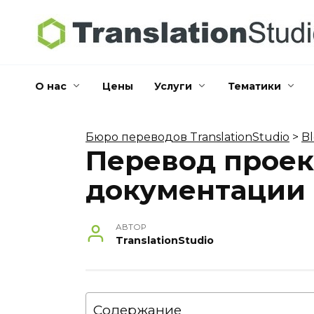
Перейти
к
содержанию
О нас
Цены
Услуги
Тематики
Бюро переводов TranslationStudio
>
B
Перевод прое
документации
АВТОР
TranslationStudio
Содержание