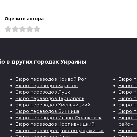
Оцените автора
Блог
io в других городах Украины
Бюро переводов Кривой Рог
Бюро п
Бюро переводов Харьков
Бюро п
Почему
Литературный
Бюро переводов Луцк
Бюро п
нотариальный
перевод: от
Бюро переводов Тернополь
Бюро п
перевод
художественных
Бюро переводов Хмельницкий
Бюро п
документов — эт
текстов до поэзии
Бюро переводов Винница
Бюро п
важно?
Бюро переводов Ивано-Франковск
Бюро п
Бюро переводов Кропивницкий
район
Разнообразие книг,
Личные, официальны
Бюро переводов Днепродзержинск
Бюро п
статей, журналов,
документы – это не