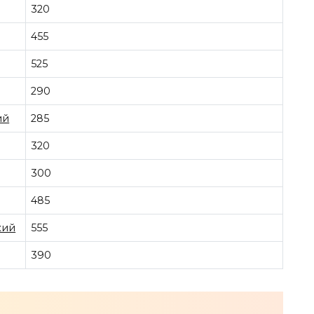
320
455
525
290
ий
285
320
300
485
кий
555
390