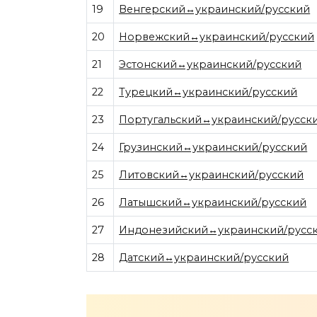
19
Венгерский↔украинский/русский
20
Норвежский↔украинский/русский
21
Эстонский↔украинский/русский
22
Турецкий↔украинский/русский
23
Португальский↔украинский/русск
24
Грузинский↔украинский/русский
25
Литовский↔украинский/русский
26
Латышский↔украинский/русский
27
Индонезийский↔украинский/русс
28
Датский↔украинский/русский