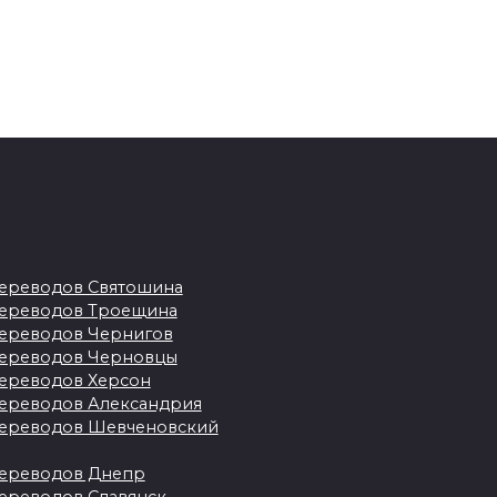
ереводов Святошина
ереводов Троещина
Как работают
ереводов Чернигов
срочные переводы:
ереводов Черновцы
скорость и качество
ереводов Херсон
о
ереводов Александрия
ереводов Шевченовский
Все чаще мы слышим о
заверении,
е
ереводов Днепр
апостилировании