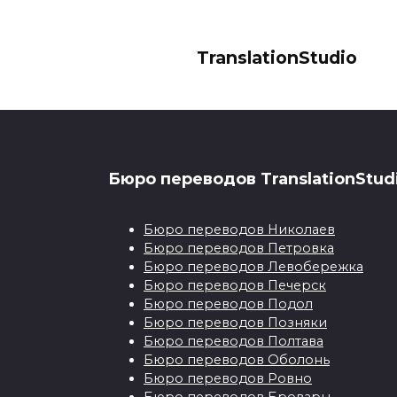
TranslationStudio
Бюро переводов TranslationStud
Бюро переводов Николаев
Нотариальный
Бюро переводов Петровка
перевод
Бюро переводов Левобережка
Бюро переводов Печерск
документов с
Бюро переводов Подол
польского на
Бюро переводов Позняки
украинский: что
Бюро переводов Полтава
нужно знать?
Бюро переводов Оболонь
Все большей
Бюро переводов Ровно
популярностью