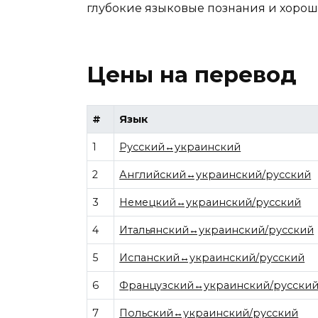
глубокие языковые познания и хорошо
Цены на перевод
#
Язык
1
Русский↔украинский
2
Английский↔украинский/русский
3
Немецкий↔украинский/русский
4
Итальянский↔украинский/русский
5
Испанский↔украинский/русский
6
Французский↔украинский/русски
7
Польский↔украинский/русский