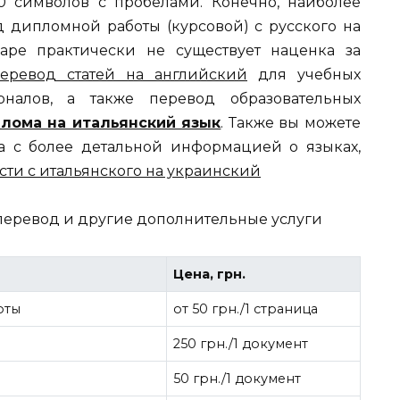
00 символов с пробелами. Конечно, наиболее
д дипломной работы (курсовой) с русского на
аре практически не существует наценка за
еревод статей на английский
для учебных
налов, а также перевод образовательных
лома на итальянский язык
. Также вы можете
а с более детальной информацией о языках,
сти с итальянского на украинский
перевод и другие дополнительные услуги
Цена, грн.
оты
от 50 грн./1 страница
250 грн./1 документ
50 грн./1 документ