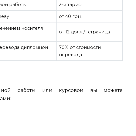
вой работы
2-й тариф
иеву
от 40 грн.
ечением носителя
от 12 долл./1 страница
перевода дипломной
70% от стоимости
перевода
омной работы или курсовой вы можете
ами:
,