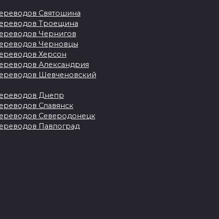
ереводов Святошина
ереводов Троещина
ереводов Чернигов
ереводов Черновцы
ереводов Херсон
Перевод
ереводов Александрия
документов с
ереводов Шевченовский
японского, на
о
японский
ереводов Днепр
ереводов Славянск
Если у вас возникла
ереводов Северодонецк
е
необходимость
ереводов Павлоград
выполнить перевод
335
в
Бюро переводов