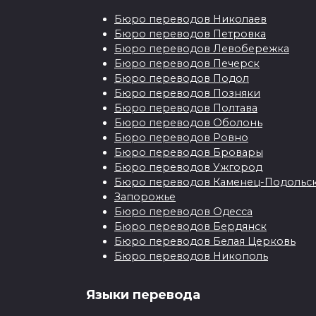
Бюро переводов Николаев
Бюро переводов Петровка
Бюро переводов Левобережка
Бюро переводов Печерск
Бюро переводов Подол
Агентства
Бюро переводов Позняки
переводов Киев
Бюро переводов Полтава
Бюро переводов Оболонь
Бюро переводов Ровно
Чтобы выбрать
Бюро переводов Бровары
качественного партнёра
Бюро переводов Ужгород
для выполнения
Бюро переводов Каменец-Подольс
Запорожье
Бюро переводов Одесса
8
Бюро переводов Бердянск
Бюро переводов Белая Церковь
Бюро переводов Никополь
Языки перевода