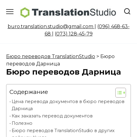
Перейти
к
содержанию
buro.translation.studio@gmail.com
|
(096) 468-63-
68
|
(073) 128-45-79
Бюро переводов TranslationStudio
>
Бюро
переводов Дарница
Бюро переводов Дарница
Содержание
Цена перевода документов в бюро переводов
Дарница
Как заказать перевод документов
Полезно
Бюро переводов TranslationStudio в других